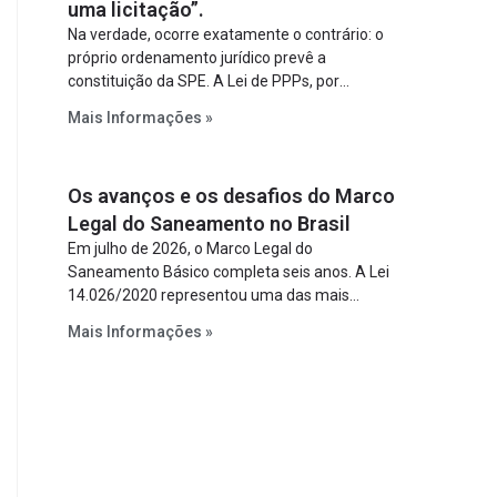
uma licitação”.
Na verdade, ocorre exatamente o contrário: o
próprio ordenamento jurídico prevê a
constituição da SPE. A Lei de PPPs, por
exemplo, determina que o parceiro privado
Mais Informações »
constitua uma SPE para implantar e gerir o
empreendimento. Ou seja, a suposta “fraude à
licitação” é um requisito legal da operação. Na
Os avanços e os desafios do Marco
Lei de Concessões, a figura é facultativa e
sujeita a uma escolha racional de projeto a
Legal do Saneamento no Brasil
projeto.
Em julho de 2026, o Marco Legal do
Saneamento Básico completa seis anos. A Lei
14.026/2020 representou uma das mais
relevantes reformas institucionais do setor ao
Mais Informações »
estabelecer metas claras para a
universalização dos serviços, ampliar a
participação da iniciativa privada, fortalecer o
papel regulador da Agência Nacional de Águas
e Saneamento Básico (ANA) e criar
mecanismos voltados à segurança jurídica dos
contratos.