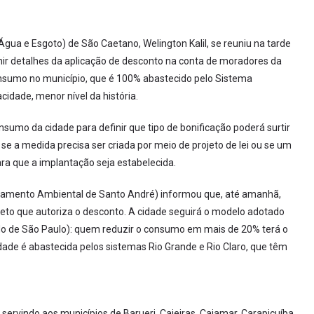
gua e Esgoto) de São Caetano, Welington Kalil, se reuniu na tarde
nir detalhes da aplicação de desconto na conta de moradores da
onsumo no município, que é 100% abastecido pelo Sistema
idade, menor nível da história.
sumo da cidade para definir que tipo de bonificação poderá surtir
 a medida precisa ser criada por meio de projeto de lei ou se um
ara que a implantação seja estabelecida.
eamento Ambiental de Santo André) informou que, até amanhã,
ojeto que autoriza o desconto. A cidade seguirá o modelo adotado
 de São Paulo): quem reduzir o consumo em mais de 20% terá o
dade é abastecida pelos sistemas Rio Grande e Rio Claro, que têm
ervindo aos municípios de Barueri, Caieiras, Cajamar, Carapicuíba,