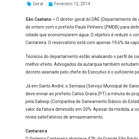
Geral
Fevereiro 12, 2014
São Caetano –
O diretor-geral do DAE (Departamento de Á
de ontem com o prefeito Paulo Pinheiro (PMDB) para defi
cidade que economizarem água. O objetivo é reduzir o c
Cantareira. O reservatório está com apenas 19,6% da capac
Técnicos do departamento estão analisando o perfil de con
melhor efeito. Advogados da autarquia também estudam se
decreto assinado pelo chefe do Executivo é o suficiente p
Já em Santo André, o Semasa (Serviço Municipal de San
deve enviar ao prefeito Carlos Grana (PT) a minuta do pr
pela Sabesp (Companhia de Saneamento Básico do Estado
valor da fatura diminuído em 20%. Apesar da medida, a ci
níveis satisfatórios de armazenamento.
Cantareira
O Sistema Cantareira abastece 47% da Grande São Paulo, s