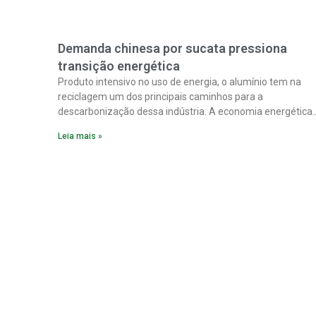
Demanda chinesa por sucata pressiona
transição energética
Produto intensivo no uso de energia, o alumínio tem na
reciclagem um dos principais caminhos para a
descarbonização dessa indústria. A economia energética
na fabricação chega a 95% com o reaproveitamento do
Leia mais »
material. A produção de um alumínio mais limpo, no
entanto, tem esbarrado em dificuldade de acesso ao seu
principal insumo, a sucata, devido, sobretudo, ao interesse
chinês pela matéria-prima.