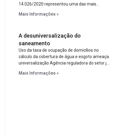
14.026/2020 representou uma das mais
relevantes reformas institucionais do setor ao
Mais Informações »
estabelecer metas claras para a
universalização dos serviços, ampliar a
participação da iniciativa privada, fortalecer o
A desuniversalização do
papel regulador da Agência Nacional de Águas
e Saneamento Básico (ANA) e criar
saneamento
mecanismos voltados à segurança jurídica dos
Uso da taxa de ocupação de domicílios no
contratos.
cálculo da cobertura de água e esgoto ameaça
universalização Agência reguladora do setor já
prevê cálculo que mede infraestrutura em vez
Mais Informações »
de variável demográfica.