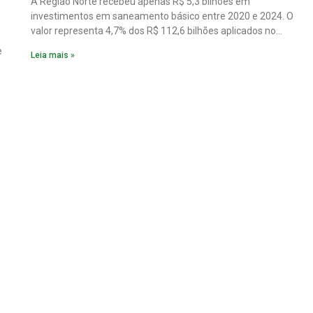
A Região Norte recebeu apenas R$ 5,3 bilhões em
investimentos em saneamento básico entre 2020 e 2024. O
valor representa 4,7% dos R$ 112,6 bilhões aplicados no
país no período. Os dados são de um estudo do Instituto
e
Leia mais »
Trata Brasil em parceria com a GO Associados.