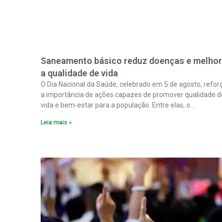
Saneamento básico reduz doenças e melho
a qualidade de vida
O Dia Nacional da Saúde, celebrado em 5 de agosto, refor
a importância de ações capazes de promover qualidade d
vida e bem-estar para a população. Entre elas, o
saneamento ocupa papel fundamental. A ampliação dos
Leia mais »
serviços de coleta e tratamento de esgoto contribui
diretamente para a prevenção de doenças. Além disso,
melhora as condições de saúde pública.