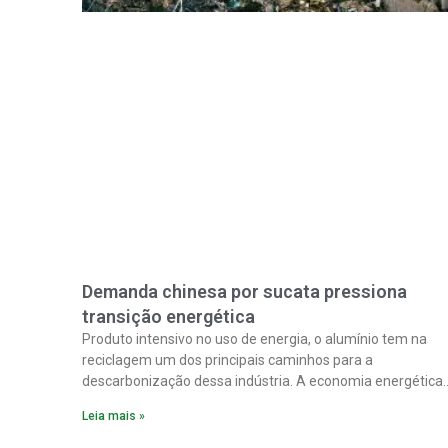
Demanda chinesa por sucata pressiona
transição energética
Produto intensivo no uso de energia, o alumínio tem na
reciclagem um dos principais caminhos para a
descarbonização dessa indústria. A economia energética
na fabricação chega a 95% com o reaproveitamento do
Leia mais »
material. A produção de um alumínio mais limpo, no
entanto, tem esbarrado em dificuldade de acesso ao seu