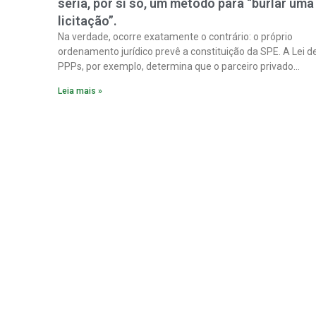
seria, por si só, um método para “burlar uma
licitação”.
Na verdade, ocorre exatamente o contrário: o próprio
ordenamento jurídico prevê a constituição da SPE. A Lei d
PPPs, por exemplo, determina que o parceiro privado
constitua uma SPE para implantar e gerir o
Leia mais »
empreendimento. Ou seja, a suposta “fraude à licitação” é
um requisito legal da operação. Na Lei de Concessões, a
figura é facultativa e sujeita a uma escolha racional de
projeto a projeto.