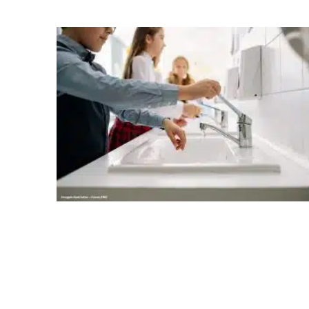
principal insumo, a sucata, devido, sobretudo, ao interesse
chinês pela matéria-prima.