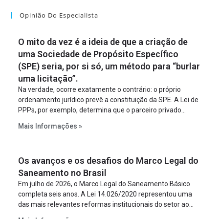
Opinião Do Especialista
O mito da vez é a ideia de que a criação de
uma Sociedade de Propósito Específico
(SPE) seria, por si só, um método para “burlar
uma licitação”.
Na verdade, ocorre exatamente o contrário: o próprio
ordenamento jurídico prevê a constituição da SPE. A Lei de
PPPs, por exemplo, determina que o parceiro privado
constitua uma SPE para implantar e gerir o
Mais Informações »
empreendimento. Ou seja, a suposta “fraude à licitação” é
um requisito legal da operação. Na Lei de Concessões, a
figura é facultativa e sujeita a uma escolha racional de
Os avanços e os desafios do Marco Legal do
projeto a projeto.
Saneamento no Brasil
Em julho de 2026, o Marco Legal do Saneamento Básico
completa seis anos. A Lei 14.026/2020 representou uma
das mais relevantes reformas institucionais do setor ao
estabelecer metas claras para a universalização dos