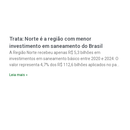
Trata: Norte é a região com menor
investimento em saneamento do Brasil
A Região Norte recebeu apenas R$ 5,3 bilhões em
investimentos em saneamento básico entre 2020 e 2024. O
valor representa 4,7% dos R$ 112,6 bilhões aplicados no país
no período. Os dados são de um estudo do Instituto Trata
Leia mais »
Brasil em parceria com a GO Associados.