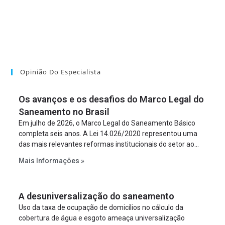
Opinião Do Especialista
Os avanços e os desafios do Marco Legal do
Saneamento no Brasil
Em julho de 2026, o Marco Legal do Saneamento Básico
completa seis anos. A Lei 14.026/2020 representou uma
das mais relevantes reformas institucionais do setor ao
estabelecer metas claras para a universalização dos
Mais Informações »
serviços, ampliar a participação da iniciativa privada,
fortalecer o papel regulador da Agência Nacional de Águas
e Saneamento Básico (ANA) e criar mecanismos voltados
A desuniversalização do saneamento
à segurança jurídica dos contratos.
Uso da taxa de ocupação de domicílios no cálculo da
cobertura de água e esgoto ameaça universalização