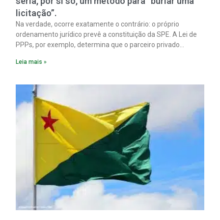
seria, por si só, um método para “burlar uma
licitação”.
Na verdade, ocorre exatamente o contrário: o próprio
ordenamento jurídico prevê a constituição da SPE. A Lei de
PPPs, por exemplo, determina que o parceiro privado
constitua uma SPE para implantar e gerir o
Leia mais »
empreendimento. Ou seja, a suposta “fraude à licitação” é
um requisito legal da operação. Na Lei de Concessões, a
figura é facultativa e sujeita a uma escolha racional de
projeto a projeto.