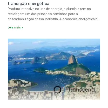
transição energética
Produto intensivo no uso de energia, o alumínio tem na
reciclagem um dos principais caminhos para a
descarbonização dessa indústria. A economia energética na
fabricação chega a 95% com o reaproveitamento do
Leia mais »
material. A produção de um alumínio mais limpo, no entanto,
tem esbarrado em dificuldade de acesso ao seu principal
insumo, a sucata, devido, sobretudo, ao interesse chinês
pela matéria-prima.