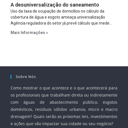
A desuniversalização do saneamento
à segurança jurídica dos contratos.
Uso da taxa de ocupação de domicílios no cálculo da
cobertura de água e esgoto ameaça universalização
Agência reguladora do setor já prevê cálculo que mede
infraestrutura em vez de variável demográfica.
Mais Informações »
Sobre Nós
Como mostrar o que acontece e o que acontecerá para
os profissionais que trabalham direta ou indiretamente
com águas de abastecimento público, esgotos
domésticos, resíduos sólidos urbanos, micro e macro
drenagem? Quais serão as próximas leis, investimentos
e ações que vão impactar sua cidade ou seu negócio?