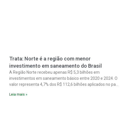
Trata: Norte é a região com menor
investimento em saneamento do Brasil
A Região Norte recebeu apenas R$ 5,3 bilhões em
investimentos em saneamento básico entre 2020 e 2024. O
valor representa 4,7% dos R$ 112,6 bilhões aplicados no país
no período. Os dados são de um estudo do Instituto Trata
Leia mais »
Brasil em parceria com a GO Associados.