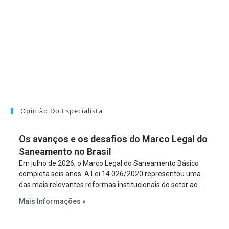
Opinião Do Especialista
Os avanços e os desafios do Marco Legal do
Saneamento no Brasil
Em julho de 2026, o Marco Legal do Saneamento Básico
completa seis anos. A Lei 14.026/2020 representou uma
das mais relevantes reformas institucionais do setor ao
estabelecer metas claras para a universalização dos
Mais Informações »
serviços, ampliar a participação da iniciativa privada,
fortalecer o papel regulador da Agência Nacional de Águas
e Saneamento Básico (ANA) e criar mecanismos voltados