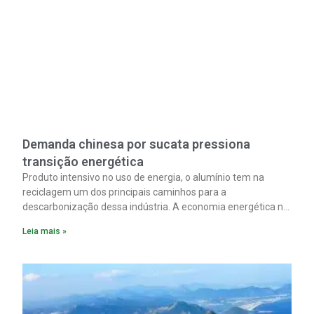
Demanda chinesa por sucata pressiona
transição energética
Produto intensivo no uso de energia, o alumínio tem na
reciclagem um dos principais caminhos para a
descarbonização dessa indústria. A economia energética na
fabricação chega a 95% com o reaproveitamento do
Leia mais »
material. A produção de um alumínio mais limpo, no entanto,
tem esbarrado em dificuldade de acesso ao seu principal
insumo, a sucata, devido, sobretudo, ao interesse chinês
pela matéria-prima.