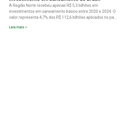
A Região Norte recebeu apenas R$ 5,3 bilhões em
investimentos em saneamento básico entre 2020 e 2024. O
valor representa 4,7% dos R$ 112,6 bilhões aplicados no país
no período. Os dados são de um estudo do Instituto Trata
Leia mais »
Brasil em parceria com a GO Associados.