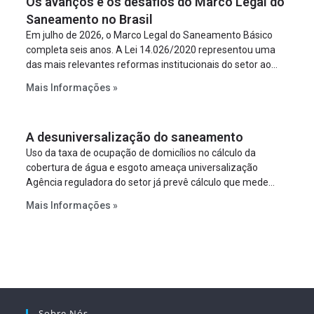
Os avanços e os desafios do Marco Legal do
Saneamento no Brasil
Em julho de 2026, o Marco Legal do Saneamento Básico
completa seis anos. A Lei 14.026/2020 representou uma
das mais relevantes reformas institucionais do setor ao
estabelecer metas claras para a universalização dos
Mais Informações »
serviços, ampliar a participação da iniciativa privada,
fortalecer o papel regulador da Agência Nacional de Águas
e Saneamento Básico (ANA) e criar mecanismos voltados
A desuniversalização do saneamento
à segurança jurídica dos contratos.
Uso da taxa de ocupação de domicílios no cálculo da
cobertura de água e esgoto ameaça universalização
Agência reguladora do setor já prevê cálculo que mede
infraestrutura em vez de variável demográfica.
Mais Informações »
Sobre Nós