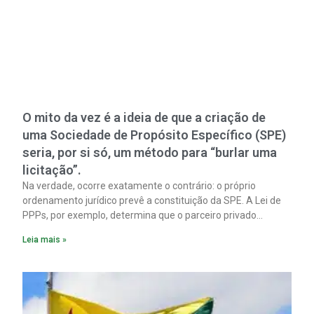
O mito da vez é a ideia de que a criação de
uma Sociedade de Propósito Específico (SPE)
seria, por si só, um método para “burlar uma
licitação”.
Na verdade, ocorre exatamente o contrário: o próprio
ordenamento jurídico prevê a constituição da SPE. A Lei de
PPPs, por exemplo, determina que o parceiro privado
constitua uma SPE para implantar e gerir o
Leia mais »
empreendimento. Ou seja, a suposta “fraude à licitação” é
um requisito legal da operação. Na Lei de Concessões, a
figura é facultativa e sujeita a uma escolha racional de
projeto a projeto.