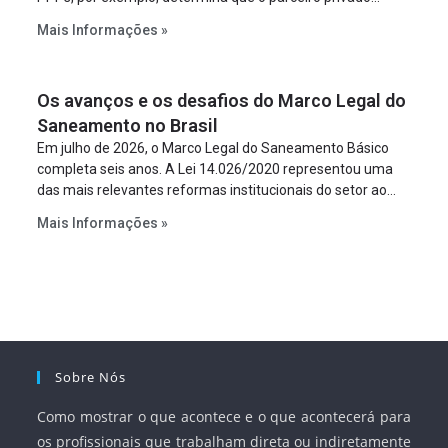
constitua uma SPE para implantar e gerir o
Mais Informações »
empreendimento. Ou seja, a suposta “fraude à licitação” é
um requisito legal da operação. Na Lei de Concessões, a
figura é facultativa e sujeita a uma escolha racional de
Os avanços e os desafios do Marco Legal do
projeto a projeto.
Saneamento no Brasil
Em julho de 2026, o Marco Legal do Saneamento Básico
completa seis anos. A Lei 14.026/2020 representou uma
das mais relevantes reformas institucionais do setor ao
estabelecer metas claras para a universalização dos
Mais Informações »
serviços, ampliar a participação da iniciativa privada,
fortalecer o papel regulador da Agência Nacional de Águas
e Saneamento Básico (ANA) e criar mecanismos voltados
à segurança jurídica dos contratos.
Sobre Nós
Como mostrar o que acontece e o que acontecerá para
os profissionais que trabalham direta ou indiretamente