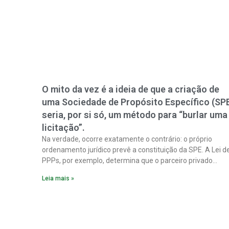
O mito da vez é a ideia de que a criação de
uma Sociedade de Propósito Específico (SP
seria, por si só, um método para “burlar uma
licitação”.
Na verdade, ocorre exatamente o contrário: o próprio
ordenamento jurídico prevê a constituição da SPE. A Lei d
PPPs, por exemplo, determina que o parceiro privado
constitua uma SPE para implantar e gerir o
Leia mais »
empreendimento. Ou seja, a suposta “fraude à licitação” é
um requisito legal da operação. Na Lei de Concessões, a
figura é facultativa e sujeita a uma escolha racional de
projeto a projeto.