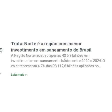
Trata: Norte é a região com menor
E)
investimento em saneamento do Brasil
A Região Norte recebeu apenas R$ 5,3 bilhões em
investimentos em saneamento básico entre 2020 e 2024. O
valor representa 4,7% dos R$ 112,6 bilhões aplicados no
país no período. Os dados são de um estudo do Instituto
e
Leia mais »
Trata Brasil em parceria com a GO Associados.