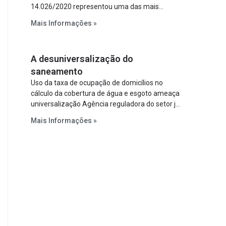
14.026/2020 representou uma das mais
relevantes reformas institucionais do setor ao
Mais Informações »
estabelecer metas claras para a
universalização dos serviços, ampliar a
participação da iniciativa privada, fortalecer o
A desuniversalização do
papel regulador da Agência Nacional de Águas
e Saneamento Básico (ANA) e criar
saneamento
mecanismos voltados à segurança jurídica dos
Uso da taxa de ocupação de domicílios no
contratos.
cálculo da cobertura de água e esgoto ameaça
universalização Agência reguladora do setor já
prevê cálculo que mede infraestrutura em vez
Mais Informações »
de variável demográfica.