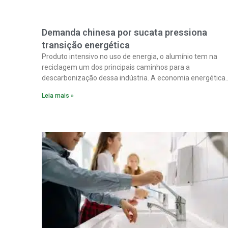
Demanda chinesa por sucata pressiona
transição energética
Produto intensivo no uso de energia, o alumínio tem na
reciclagem um dos principais caminhos para a
descarbonização dessa indústria. A economia energética
na fabricação chega a 95% com o reaproveitamento do
Leia mais »
material. A produção de um alumínio mais limpo, no
entanto, tem esbarrado em dificuldade de acesso ao seu
principal insumo, a sucata, devido, sobretudo, ao interesse
chinês pela matéria-prima.