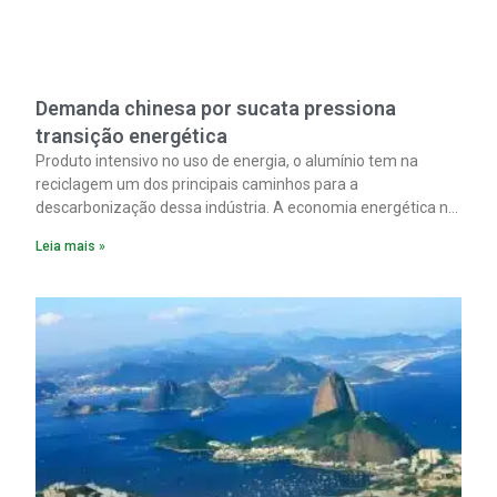
Demanda chinesa por sucata pressiona
transição energética
Produto intensivo no uso de energia, o alumínio tem na
reciclagem um dos principais caminhos para a
descarbonização dessa indústria. A economia energética na
fabricação chega a 95% com o reaproveitamento do
Leia mais »
material. A produção de um alumínio mais limpo, no entanto,
tem esbarrado em dificuldade de acesso ao seu principal
insumo, a sucata, devido, sobretudo, ao interesse chinês
pela matéria-prima.