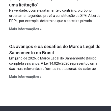
uma licitação”.
Na verdade, ocorre exatamente o contrário: o próprio
ordenamento jurídico prevê a constituição da SPE. A Lei de
PPPs, por exemplo, determina que o parceiro privado
constitua uma SPE para implantar e gerir o
Mais Informações »
empreendimento. Ou seja, a suposta “fraude à licitação” é
um requisito legal da operação. Na Lei de Concessões, a
figura é facultativa e sujeita a uma escolha racional de
Os avanços e os desafios do Marco Legal do
projeto a projeto.
Saneamento no Brasil
Em julho de 2026, o Marco Legal do Saneamento Básico
completa seis anos. A Lei 14.026/2020 representou uma
das mais relevantes reformas institucionais do setor ao
estabelecer metas claras para a universalização dos
Mais Informações »
serviços, ampliar a participação da iniciativa privada,
fortalecer o papel regulador da Agência Nacional de Águas
e Saneamento Básico (ANA) e criar mecanismos voltados
à segurança jurídica dos contratos.