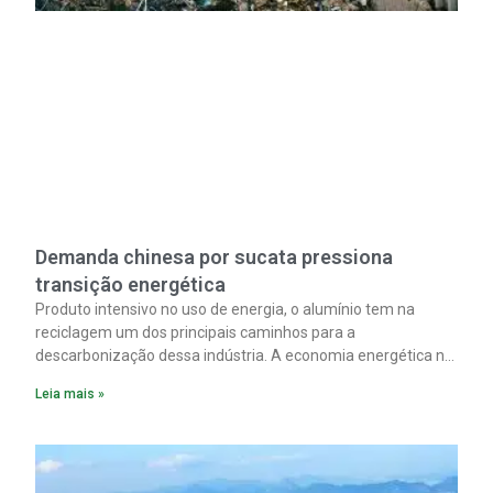
Demanda chinesa por sucata pressiona
transição energética
Produto intensivo no uso de energia, o alumínio tem na
reciclagem um dos principais caminhos para a
descarbonização dessa indústria. A economia energética na
fabricação chega a 95% com o reaproveitamento do
Leia mais »
material. A produção de um alumínio mais limpo, no entanto,
tem esbarrado em dificuldade de acesso ao seu principal
insumo, a sucata, devido, sobretudo, ao interesse chinês
pela matéria-prima.