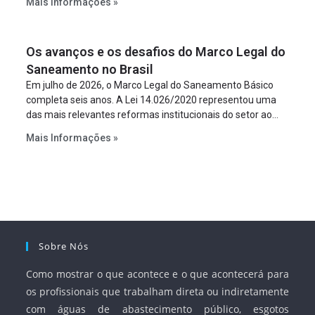
Mais Informações »
empreendimento. Ou seja, a suposta “fraude à licitação” é
um requisito legal da operação. Na Lei de Concessões, a
figura é facultativa e sujeita a uma escolha racional de
Os avanços e os desafios do Marco Legal do
projeto a projeto.
Saneamento no Brasil
Em julho de 2026, o Marco Legal do Saneamento Básico
completa seis anos. A Lei 14.026/2020 representou uma
das mais relevantes reformas institucionais do setor ao
estabelecer metas claras para a universalização dos
Mais Informações »
serviços, ampliar a participação da iniciativa privada,
fortalecer o papel regulador da Agência Nacional de Águas
e Saneamento Básico (ANA) e criar mecanismos voltados
à segurança jurídica dos contratos.
Sobre Nós
Como mostrar o que acontece e o que acontecerá para
os profissionais que trabalham direta ou indiretamente
com águas de abastecimento público, esgotos