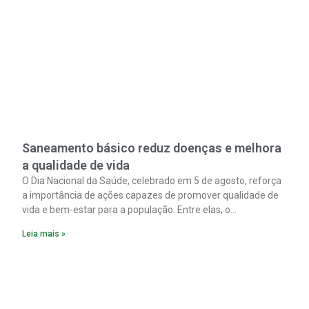
Saneamento básico reduz doenças e melhora
a qualidade de vida
O Dia Nacional da Saúde, celebrado em 5 de agosto, reforça
a importância de ações capazes de promover qualidade de
vida e bem-estar para a população. Entre elas, o
saneamento ocupa papel fundamental. A ampliação dos
Leia mais »
serviços de coleta e tratamento de esgoto contribui
diretamente para a prevenção de doenças. Além disso,
melhora as condições de saúde pública.