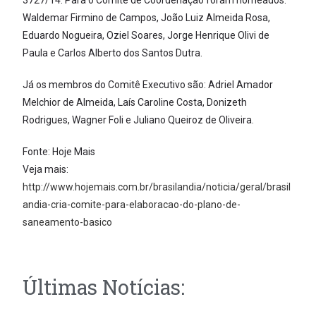
3727/14. Para o Comitê de Coordenação foram nomeados:
Waldemar Firmino de Campos, João Luiz Almeida Rosa,
Eduardo Nogueira, Oziel Soares, Jorge Henrique Olivi de
Paula e Carlos Alberto dos Santos Dutra.
Já os membros do Comitê Executivo são: Adriel Amador
Melchior de Almeida, Laís Caroline Costa, Donizeth
Rodrigues, Wagner Foli e Juliano Queiroz de Oliveira.
Fonte: Hoje Mais
Veja mais:
http://www.hojemais.com.br/brasilandia/noticia/geral/brasil
andia-cria-comite-para-elaboracao-do-plano-de-
saneamento-basico
Últimas Notícias: