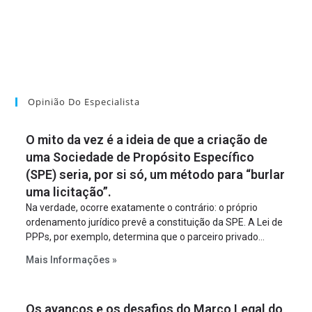
Opinião Do Especialista
O mito da vez é a ideia de que a criação de
uma Sociedade de Propósito Específico
(SPE) seria, por si só, um método para “burlar
uma licitação”.
Na verdade, ocorre exatamente o contrário: o próprio
ordenamento jurídico prevê a constituição da SPE. A Lei de
PPPs, por exemplo, determina que o parceiro privado
constitua uma SPE para implantar e gerir o
Mais Informações »
empreendimento. Ou seja, a suposta “fraude à licitação” é
um requisito legal da operação. Na Lei de Concessões, a
figura é facultativa e sujeita a uma escolha racional de
Os avanços e os desafios do Marco Legal do
projeto a projeto.