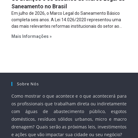
Saneamento no Brasil
Em julho de 2026, o Marco Legal do Saneamento Básico
completa seis anos. A Lei 14.026/2020 representou uma
das mais relevantes reformas institucionais do setor ao
estabelecer metas claras para a universalização dos
Mais Informações »
serviços, ampliar a participação da iniciativa privada,
fortalecer o papel regulador da Agência Nacional de Águas
e Saneamento Básico (ANA) e criar mecanismos voltados
à segurança jurídica dos contratos.
Sobre Nós
Como mostrar o que acontece e o que acontecerá para
os profissionais que trabalham direta ou indiretamente
com águas de abastecimento público, esgotos
domésticos, resíduos sólidos urbanos, micro e macro
drenagem? Quais serão as próximas leis, investimentos
e ações que vão impactar sua cidade ou seu negócio?