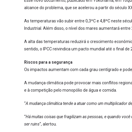
Esse novo documento, publicado em Yokohama, em Tóquio,
alcance do problema, que se acelerou a partir do século X
As temperaturas vão subir entre 0,3ºC e 4,8ºC neste sécul
Industrial. Além disso, o nível dos mares aumentará entre
A alta das temperaturas reduzirá o crescimento econômic
sentido, o IPCC reivindica um pacto mundial até o final de
Riscos para a segurança
Os impactos aumentam com cada grau centígrado e podem 
A mudança climática pode provocar mais conflitos region
e à competição pelo monopólio de água e comida.
“
A mudança climática tende a atuar como um multiplicador 
“
Há muitas coisas que fragilizam as pessoas, e quando você
ser ruins
“, alertou.