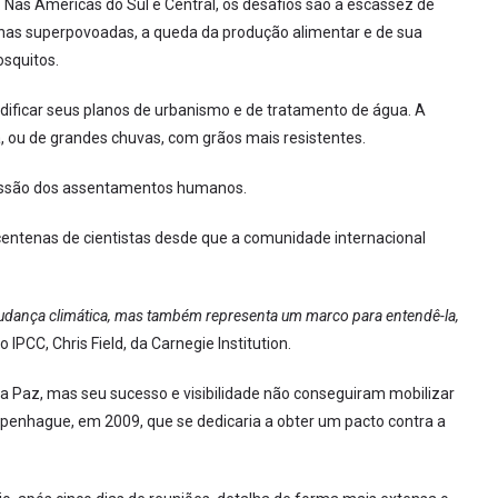
. Nas Américas do Sul e Central, os desafios são a escassez de
nas superpovoadas, a queda da produção alimentar e de sua
squitos.
ificar seus planos de urbanismo e de tratamento de água. A
, ou de grandes chuvas, com grãos mais resistentes.
essão dos assentamentos humanos.
centenas de cientistas desde que a comunidade internacional
mudança climática, mas também representa um marco para entendê-la,
o IPCC, Chris Field, da Carnegie Institution.
da Paz, mas seu sucesso e visibilidade não conseguiram mobilizar
Copenhague, em 2009, que se dedicaria a obter um pacto contra a