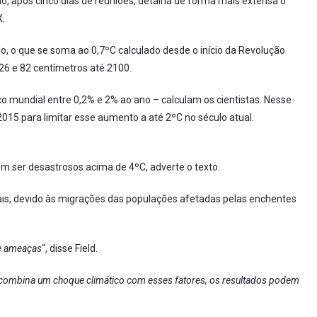
 após cinco dias de reuniões, detalha de forma mais extensa o
X.
o, o que se soma ao 0,7ºC calculado desde o início da Revolução
 26 e 82 centímetros até 2100.
o mundial entre 0,2% e 2% ao ano – calculam os cientistas. Nesse
 2015 para limitar esse aumento a até 2ºC no século atual.
ser desastrosos acima de 4ºC, adverte o texto.
ais, devido às migrações das populações afetadas pelas enchentes
de ameaças
“, disse Field.
 combina um choque climático com esses fatores, os resultados podem