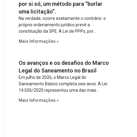
por si só, um método para “burlar
uma licitação”.
Na verdade, ocorre exatamente o contrário: o
próprio ordenamento jurídico prevê a
constituição da SPE. A Lei de PPPs, por
exemplo, determina que o parceiro privado
Mais Informações »
constitua uma SPE para implantar e gerir o
empreendimento. Ou seja, a suposta “fraude à
licitação” é um requisito legal da operação. Na
Os avanços e os desafios do Marco
Lei de Concessões, a figura é facultativa e
sujeita a uma escolha racional de projeto a
Legal do Saneamento no Brasil
projeto.
Em julho de 2026, o Marco Legal do
Saneamento Básico completa seis anos. A Lei
14.026/2020 representou uma das mais
relevantes reformas institucionais do setor ao
Mais Informações »
estabelecer metas claras para a
universalização dos serviços, ampliar a
participação da iniciativa privada, fortalecer o
papel regulador da Agência Nacional de Águas
e Saneamento Básico (ANA) e criar
mecanismos voltados à segurança jurídica dos