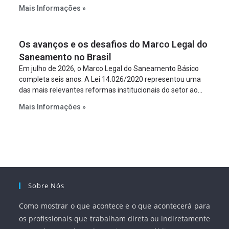
constitua uma SPE para implantar e gerir o
Mais Informações »
empreendimento. Ou seja, a suposta “fraude à licitação” é
um requisito legal da operação. Na Lei de Concessões, a
figura é facultativa e sujeita a uma escolha racional de
Os avanços e os desafios do Marco Legal do
projeto a projeto.
Saneamento no Brasil
Em julho de 2026, o Marco Legal do Saneamento Básico
completa seis anos. A Lei 14.026/2020 representou uma
das mais relevantes reformas institucionais do setor ao
estabelecer metas claras para a universalização dos
Mais Informações »
serviços, ampliar a participação da iniciativa privada,
fortalecer o papel regulador da Agência Nacional de Águas
e Saneamento Básico (ANA) e criar mecanismos voltados
à segurança jurídica dos contratos.
Sobre Nós
Como mostrar o que acontece e o que acontecerá para
os profissionais que trabalham direta ou indiretamente