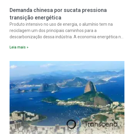
Demanda chinesa por sucata pressiona
transição energética
Produto intensivo no uso de energia, o alumínio tem na
reciclagem um dos principais caminhos para a
descarbonização dessa indústria. A economia energética na
fabricação chega a 95% com o reaproveitamento do
Leia mais »
material. A produção de um alumínio mais limpo, no entanto,
tem esbarrado em dificuldade de acesso ao seu principal
insumo, a sucata, devido, sobretudo, ao interesse chinês
pela matéria-prima.