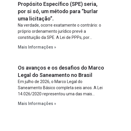
Propósito Específico (SPE) seria,
por si só, um método para “burlar
uma licitação”.
Na verdade, ocorre exatamente o contrário: o
próprio ordenamento jurídico prevê a
constituição da SPE. A Lei de PPPs, por
exemplo, determina que o parceiro privado
Mais Informações »
constitua uma SPE para implantar e gerir o
empreendimento. Ou seja, a suposta “fraude à
licitação” é um requisito legal da operação. Na
Os avanços e os desafios do Marco
Lei de Concessões, a figura é facultativa e
sujeita a uma escolha racional de projeto a
Legal do Saneamento no Brasil
projeto.
Em julho de 2026, o Marco Legal do
Saneamento Básico completa seis anos. A Lei
14.026/2020 representou uma das mais
relevantes reformas institucionais do setor ao
Mais Informações »
estabelecer metas claras para a
universalização dos serviços, ampliar a
participação da iniciativa privada, fortalecer o
papel regulador da Agência Nacional de Águas
e Saneamento Básico (ANA) e criar