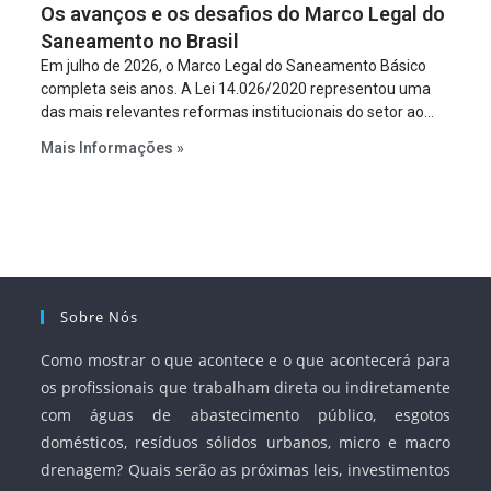
Os avanços e os desafios do Marco Legal do
projeto a projeto.
Saneamento no Brasil
Em julho de 2026, o Marco Legal do Saneamento Básico
completa seis anos. A Lei 14.026/2020 representou uma
das mais relevantes reformas institucionais do setor ao
estabelecer metas claras para a universalização dos
Mais Informações »
serviços, ampliar a participação da iniciativa privada,
fortalecer o papel regulador da Agência Nacional de Águas
e Saneamento Básico (ANA) e criar mecanismos voltados
à segurança jurídica dos contratos.
Sobre Nós
Como mostrar o que acontece e o que acontecerá para
os profissionais que trabalham direta ou indiretamente
com águas de abastecimento público, esgotos
domésticos, resíduos sólidos urbanos, micro e macro
drenagem? Quais serão as próximas leis, investimentos