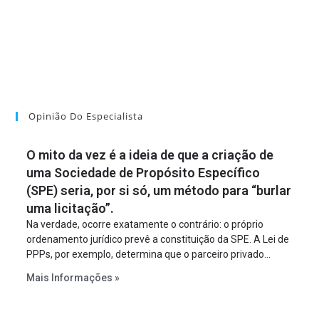
Opinião Do Especialista
O mito da vez é a ideia de que a criação de
uma Sociedade de Propósito Específico
(SPE) seria, por si só, um método para “burlar
uma licitação”.
Na verdade, ocorre exatamente o contrário: o próprio
ordenamento jurídico prevê a constituição da SPE. A Lei de
PPPs, por exemplo, determina que o parceiro privado
constitua uma SPE para implantar e gerir o
Mais Informações »
empreendimento. Ou seja, a suposta “fraude à licitação” é
um requisito legal da operação. Na Lei de Concessões, a
figura é facultativa e sujeita a uma escolha racional de