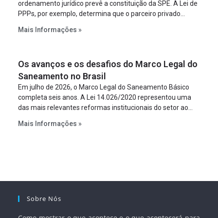
ordenamento jurídico prevê a constituição da SPE. A Lei de
PPPs, por exemplo, determina que o parceiro privado
constitua uma SPE para implantar e gerir o
Mais Informações »
empreendimento. Ou seja, a suposta “fraude à licitação” é
um requisito legal da operação. Na Lei de Concessões, a
figura é facultativa e sujeita a uma escolha racional de
Os avanços e os desafios do Marco Legal do
projeto a projeto.
Saneamento no Brasil
Em julho de 2026, o Marco Legal do Saneamento Básico
completa seis anos. A Lei 14.026/2020 representou uma
das mais relevantes reformas institucionais do setor ao
estabelecer metas claras para a universalização dos
Mais Informações »
serviços, ampliar a participação da iniciativa privada,
fortalecer o papel regulador da Agência Nacional de Águas
e Saneamento Básico (ANA) e criar mecanismos voltados
à segurança jurídica dos contratos.
Sobre Nós
Como mostrar o que acontece e o que acontecerá para