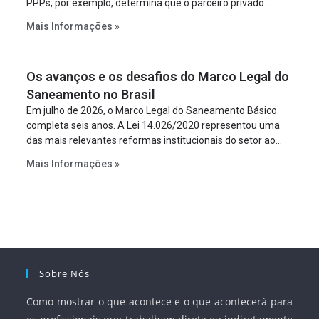
PPPs, por exemplo, determina que o parceiro privado
constitua uma SPE para implantar e gerir o
Mais Informações »
empreendimento. Ou seja, a suposta “fraude à licitação” é
um requisito legal da operação. Na Lei de Concessões, a
figura é facultativa e sujeita a uma escolha racional de
Os avanços e os desafios do Marco Legal do
projeto a projeto.
Saneamento no Brasil
Em julho de 2026, o Marco Legal do Saneamento Básico
completa seis anos. A Lei 14.026/2020 representou uma
das mais relevantes reformas institucionais do setor ao
estabelecer metas claras para a universalização dos
Mais Informações »
serviços, ampliar a participação da iniciativa privada,
fortalecer o papel regulador da Agência Nacional de Águas
e Saneamento Básico (ANA) e criar mecanismos voltados
à segurança jurídica dos contratos.
Sobre Nós
Como mostrar o que acontece e o que acontecerá para