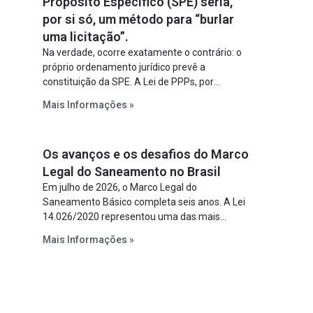
Propósito Específico (SPE) seria,
por si só, um método para “burlar
uma licitação”.
Na verdade, ocorre exatamente o contrário: o
próprio ordenamento jurídico prevê a
constituição da SPE. A Lei de PPPs, por
exemplo, determina que o parceiro privado
Mais Informações »
constitua uma SPE para implantar e gerir o
empreendimento. Ou seja, a suposta “fraude à
licitação” é um requisito legal da operação. Na
Os avanços e os desafios do Marco
Lei de Concessões, a figura é facultativa e
sujeita a uma escolha racional de projeto a
Legal do Saneamento no Brasil
projeto.
Em julho de 2026, o Marco Legal do
Saneamento Básico completa seis anos. A Lei
14.026/2020 representou uma das mais
relevantes reformas institucionais do setor ao
Mais Informações »
estabelecer metas claras para a
universalização dos serviços, ampliar a
participação da iniciativa privada, fortalecer o
papel regulador da Agência Nacional de Águas
e Saneamento Básico (ANA) e criar