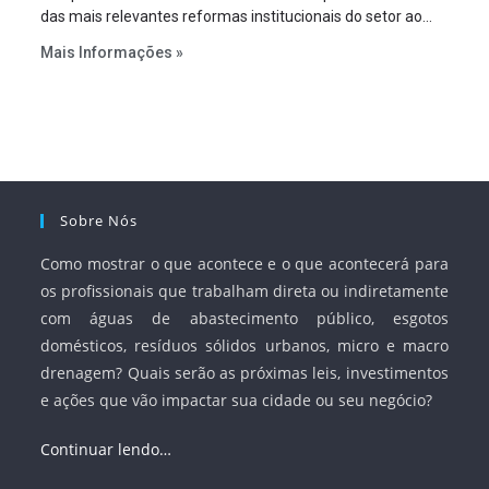
das mais relevantes reformas institucionais do setor ao
estabelecer metas claras para a universalização dos
Mais Informações »
serviços, ampliar a participação da iniciativa privada,
fortalecer o papel regulador da Agência Nacional de Águas
e Saneamento Básico (ANA) e criar mecanismos voltados
à segurança jurídica dos contratos.
Sobre Nós
Como mostrar o que acontece e o que acontecerá para
os profissionais que trabalham direta ou indiretamente
com águas de abastecimento público, esgotos
domésticos, resíduos sólidos urbanos, micro e macro
drenagem? Quais serão as próximas leis, investimentos
e ações que vão impactar sua cidade ou seu negócio?
Continuar lendo…