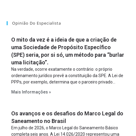
Opinião Do Especialista
O mito da vez é a ideia de que a criação de
uma Sociedade de Propósito Específico
(SPE) seria, por si só, um método para “burlar
uma licitação”.
Na verdade, ocorre exatamente o contrário: o próprio
ordenamento jurídico prevê a constituição da SPE. A Lei de
PPPs, por exemplo, determina que o parceiro privado
constitua uma SPE para implantar e gerir o
Mais Informações »
empreendimento. Ou seja, a suposta “fraude à licitação” é
um requisito legal da operação. Na Lei de Concessões, a
figura é facultativa e sujeita a uma escolha racional de
Os avanços e os desafios do Marco Legal do
projeto a projeto.
Saneamento no Brasil
Em julho de 2026, o Marco Legal do Saneamento Básico
completa seis anos. A Lei 14.026/2020 representou uma