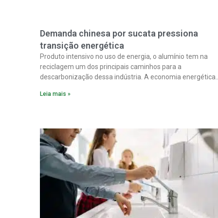
Demanda chinesa por sucata pressiona
transição energética
Produto intensivo no uso de energia, o alumínio tem na
reciclagem um dos principais caminhos para a
descarbonização dessa indústria. A economia energética
na fabricação chega a 95% com o reaproveitamento do
Leia mais »
material. A produção de um alumínio mais limpo, no
entanto, tem esbarrado em dificuldade de acesso ao seu
principal insumo, a sucata, devido, sobretudo, ao interesse
chinês pela matéria-prima.