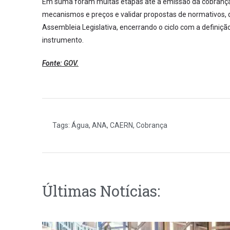
Em suma foram muitas etapas até a emissão da cobrança. 
mecanismos e preços e validar propostas de normativos,
Assembleia Legislativa, encerrando o ciclo com a definiçã
instrumento.
Fonte:
GOV.
Tags:
Água
,
ANA
,
CAERN
,
Cobrança
Últimas Notícias: