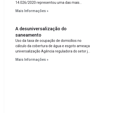
14.026/2020 representou uma das mais
relevantes reformas institucionais do setor ao
Mais Informações »
estabelecer metas claras para a
universalização dos serviços, ampliar a
participação da iniciativa privada, fortalecer o
A desuniversalização do
papel regulador da Agência Nacional de Águas
e Saneamento Básico (ANA) e criar
saneamento
mecanismos voltados à segurança jurídica dos
Uso da taxa de ocupação de domicílios no
contratos.
cálculo da cobertura de água e esgoto ameaça
universalização Agência reguladora do setor já
prevê cálculo que mede infraestrutura em vez
Mais Informações »
de variável demográfica.