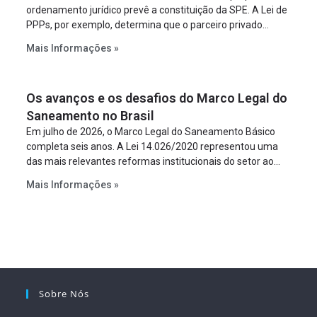
ordenamento jurídico prevê a constituição da SPE. A Lei de
PPPs, por exemplo, determina que o parceiro privado
constitua uma SPE para implantar e gerir o
Mais Informações »
empreendimento. Ou seja, a suposta “fraude à licitação” é
um requisito legal da operação. Na Lei de Concessões, a
figura é facultativa e sujeita a uma escolha racional de
Os avanços e os desafios do Marco Legal do
projeto a projeto.
Saneamento no Brasil
Em julho de 2026, o Marco Legal do Saneamento Básico
completa seis anos. A Lei 14.026/2020 representou uma
das mais relevantes reformas institucionais do setor ao
estabelecer metas claras para a universalização dos
Mais Informações »
serviços, ampliar a participação da iniciativa privada,
fortalecer o papel regulador da Agência Nacional de Águas
e Saneamento Básico (ANA) e criar mecanismos voltados
à segurança jurídica dos contratos.
Sobre Nós