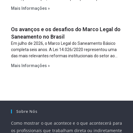
constitua uma SPE para implantar e gerir o
Mais Informações »
empreendimento. Ou seja, a suposta “fraude à licitação” é
um requisito legal da operação. Na Lei de Concessões, a
figura é facultativa e sujeita a uma escolha racional de
Os avanços e os desafios do Marco Legal do
projeto a projeto.
Saneamento no Brasil
Em julho de 2026, o Marco Legal do Saneamento Básico
completa seis anos. A Lei 14.026/2020 representou uma
das mais relevantes reformas institucionais do setor ao
estabelecer metas claras para a universalização dos
Mais Informações »
serviços, ampliar a participação da iniciativa privada,
fortalecer o papel regulador da Agência Nacional de Águas
e Saneamento Básico (ANA) e criar mecanismos voltados
à segurança jurídica dos contratos.
Sobre Nós
Como mostrar o que acontece e o que acontecerá para
os profissionais que trabalham direta ou indiretamente