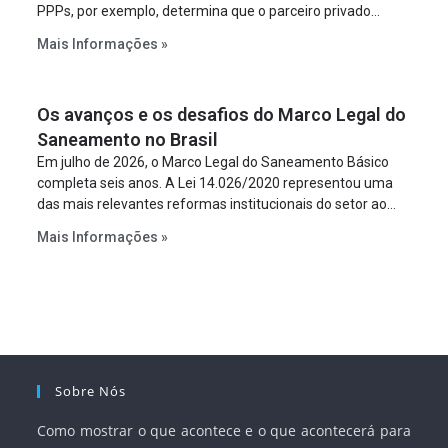
PPPs, por exemplo, determina que o parceiro privado
constitua uma SPE para implantar e gerir o
Mais Informações »
empreendimento. Ou seja, a suposta “fraude à licitação” é
um requisito legal da operação. Na Lei de Concessões, a
figura é facultativa e sujeita a uma escolha racional de
Os avanços e os desafios do Marco Legal do
projeto a projeto.
Saneamento no Brasil
Em julho de 2026, o Marco Legal do Saneamento Básico
completa seis anos. A Lei 14.026/2020 representou uma
das mais relevantes reformas institucionais do setor ao
estabelecer metas claras para a universalização dos
Mais Informações »
serviços, ampliar a participação da iniciativa privada,
fortalecer o papel regulador da Agência Nacional de Águas
e Saneamento Básico (ANA) e criar mecanismos voltados
à segurança jurídica dos contratos.
Sobre Nós
Como mostrar o que acontece e o que acontecerá para