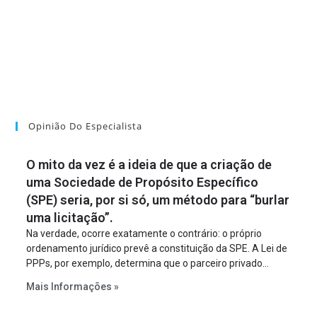
Opinião Do Especialista
O mito da vez é a ideia de que a criação de
uma Sociedade de Propósito Específico
(SPE) seria, por si só, um método para “burlar
uma licitação”.
Na verdade, ocorre exatamente o contrário: o próprio
ordenamento jurídico prevê a constituição da SPE. A Lei de
PPPs, por exemplo, determina que o parceiro privado
constitua uma SPE para implantar e gerir o
Mais Informações »
empreendimento. Ou seja, a suposta “fraude à licitação” é
um requisito legal da operação. Na Lei de Concessões, a