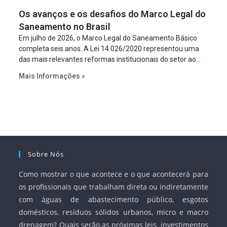
figura é facultativa e sujeita a uma escolha racional de
Os avanços e os desafios do Marco Legal do
projeto a projeto.
Saneamento no Brasil
Em julho de 2026, o Marco Legal do Saneamento Básico
completa seis anos. A Lei 14.026/2020 representou uma
das mais relevantes reformas institucionais do setor ao
estabelecer metas claras para a universalização dos
Mais Informações »
serviços, ampliar a participação da iniciativa privada,
fortalecer o papel regulador da Agência Nacional de Águas
e Saneamento Básico (ANA) e criar mecanismos voltados
à segurança jurídica dos contratos.
Sobre Nós
Como mostrar o que acontece e o que acontecerá para
os profissionais que trabalham direta ou indiretamente
com águas de abastecimento público, esgotos
domésticos, resíduos sólidos urbanos, micro e macro
drenagem? Quais serão as próximas leis, investimentos