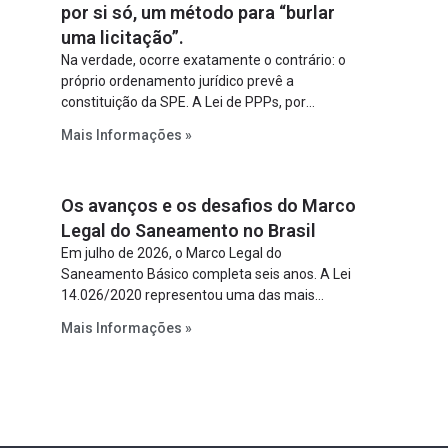
por si só, um método para “burlar
uma licitação”.
Na verdade, ocorre exatamente o contrário: o
próprio ordenamento jurídico prevê a
constituição da SPE. A Lei de PPPs, por
exemplo, determina que o parceiro privado
Mais Informações »
constitua uma SPE para implantar e gerir o
empreendimento. Ou seja, a suposta “fraude à
licitação” é um requisito legal da operação. Na
Os avanços e os desafios do Marco
Lei de Concessões, a figura é facultativa e
sujeita a uma escolha racional de projeto a
Legal do Saneamento no Brasil
projeto.
Em julho de 2026, o Marco Legal do
Saneamento Básico completa seis anos. A Lei
14.026/2020 representou uma das mais
relevantes reformas institucionais do setor ao
Mais Informações »
estabelecer metas claras para a
universalização dos serviços, ampliar a
participação da iniciativa privada, fortalecer o
papel regulador da Agência Nacional de Águas
e Saneamento Básico (ANA) e criar
mecanismos voltados à segurança jurídica dos