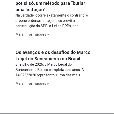
por si só, um método para “burlar
uma licitação”.
Na verdade, ocorre exatamente o contrário: o
próprio ordenamento jurídico prevê a
constituição da SPE. A Lei de PPPs, por
exemplo, determina que o parceiro privado
Mais Informações »
constitua uma SPE para implantar e gerir o
empreendimento. Ou seja, a suposta “fraude à
licitação” é um requisito legal da operação. Na
Os avanços e os desafios do Marco
Lei de Concessões, a figura é facultativa e
sujeita a uma escolha racional de projeto a
Legal do Saneamento no Brasil
projeto.
Em julho de 2026, o Marco Legal do
Saneamento Básico completa seis anos. A Lei
14.026/2020 representou uma das mais
relevantes reformas institucionais do setor ao
Mais Informações »
estabelecer metas claras para a
universalização dos serviços, ampliar a
participação da iniciativa privada, fortalecer o
papel regulador da Agência Nacional de Águas
e Saneamento Básico (ANA) e criar
mecanismos voltados à segurança jurídica dos