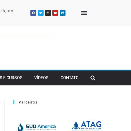
 só, um
QUEM SOMOS
S E CURSOS
VÍDEOS
CONTATO
Parceiros