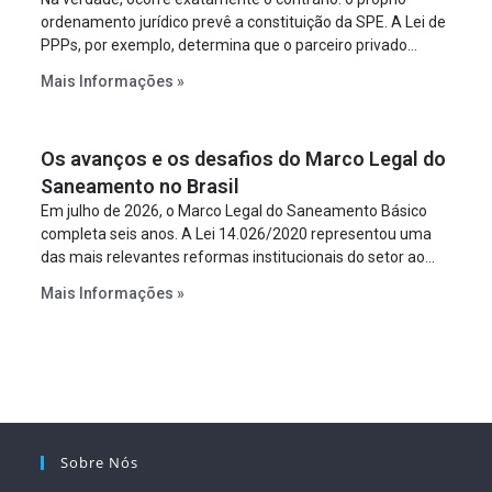
ordenamento jurídico prevê a constituição da SPE. A Lei de
PPPs, por exemplo, determina que o parceiro privado
constitua uma SPE para implantar e gerir o
Mais Informações »
empreendimento. Ou seja, a suposta “fraude à licitação” é
um requisito legal da operação. Na Lei de Concessões, a
figura é facultativa e sujeita a uma escolha racional de
Os avanços e os desafios do Marco Legal do
projeto a projeto.
Saneamento no Brasil
Em julho de 2026, o Marco Legal do Saneamento Básico
completa seis anos. A Lei 14.026/2020 representou uma
das mais relevantes reformas institucionais do setor ao
estabelecer metas claras para a universalização dos
Mais Informações »
serviços, ampliar a participação da iniciativa privada,
fortalecer o papel regulador da Agência Nacional de Águas
e Saneamento Básico (ANA) e criar mecanismos voltados
à segurança jurídica dos contratos.
Sobre Nós