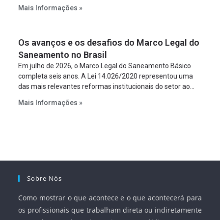
constitua uma SPE para implantar e gerir o
Mais Informações »
empreendimento. Ou seja, a suposta “fraude à licitação” é
um requisito legal da operação. Na Lei de Concessões, a
figura é facultativa e sujeita a uma escolha racional de
Os avanços e os desafios do Marco Legal do
projeto a projeto.
Saneamento no Brasil
Em julho de 2026, o Marco Legal do Saneamento Básico
completa seis anos. A Lei 14.026/2020 representou uma
das mais relevantes reformas institucionais do setor ao
estabelecer metas claras para a universalização dos
Mais Informações »
serviços, ampliar a participação da iniciativa privada,
fortalecer o papel regulador da Agência Nacional de Águas
e Saneamento Básico (ANA) e criar mecanismos voltados
à segurança jurídica dos contratos.
Sobre Nós
Como mostrar o que acontece e o que acontecerá para
os profissionais que trabalham direta ou indiretamente