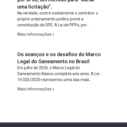
uma licitação”.
Na verdade, ocorre exatamente o contrário: o
próprio ordenamento jurídico prevê a
constituição da SPE. A Lei de PPPs, por
exemplo, determina que o parceiro privado
Mais Informações »
constitua uma SPE para implantar e gerir o
empreendimento. Ou seja, a suposta “fraude à
licitação” é um requisito legal da operação. Na
Os avanços e os desafios do Marco
Lei de Concessões, a figura é facultativa e
sujeita a uma escolha racional de projeto a
Legal do Saneamento no Brasil
projeto.
Em julho de 2026, o Marco Legal do
Saneamento Básico completa seis anos. A Lei
14.026/2020 representou uma das mais
relevantes reformas institucionais do setor ao
Mais Informações »
estabelecer metas claras para a
universalização dos serviços, ampliar a
participação da iniciativa privada, fortalecer o
papel regulador da Agência Nacional de Águas
e Saneamento Básico (ANA) e criar
mecanismos voltados à segurança jurídica dos