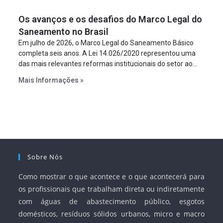
figura é facultativa e sujeita a uma escolha racional de
Os avanços e os desafios do Marco Legal do
projeto a projeto.
Saneamento no Brasil
Em julho de 2026, o Marco Legal do Saneamento Básico
completa seis anos. A Lei 14.026/2020 representou uma
das mais relevantes reformas institucionais do setor ao
estabelecer metas claras para a universalização dos
Mais Informações »
serviços, ampliar a participação da iniciativa privada,
fortalecer o papel regulador da Agência Nacional de Águas
e Saneamento Básico (ANA) e criar mecanismos voltados
à segurança jurídica dos contratos.
Sobre Nós
Como mostrar o que acontece e o que acontecerá para
os profissionais que trabalham direta ou indiretamente
com águas de abastecimento público, esgotos
domésticos, resíduos sólidos urbanos, micro e macro