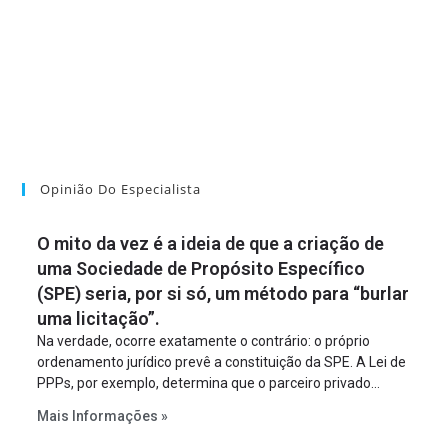
Opinião Do Especialista
O mito da vez é a ideia de que a criação de
uma Sociedade de Propósito Específico
(SPE) seria, por si só, um método para “burlar
uma licitação”.
Na verdade, ocorre exatamente o contrário: o próprio
ordenamento jurídico prevê a constituição da SPE. A Lei de
PPPs, por exemplo, determina que o parceiro privado
constitua uma SPE para implantar e gerir o
Mais Informações »
empreendimento. Ou seja, a suposta “fraude à licitação” é
um requisito legal da operação. Na Lei de Concessões, a