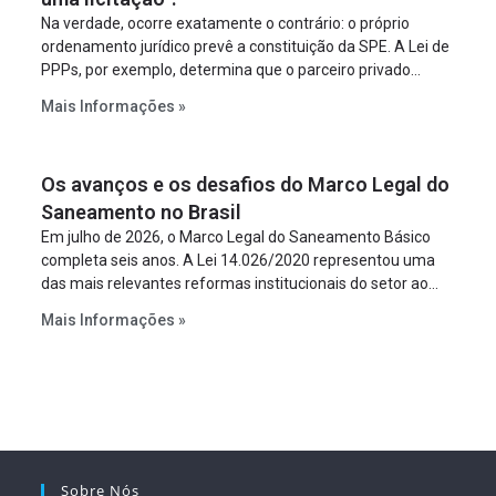
Na verdade, ocorre exatamente o contrário: o próprio
ordenamento jurídico prevê a constituição da SPE. A Lei de
PPPs, por exemplo, determina que o parceiro privado
constitua uma SPE para implantar e gerir o
Mais Informações »
empreendimento. Ou seja, a suposta “fraude à licitação” é
um requisito legal da operação. Na Lei de Concessões, a
figura é facultativa e sujeita a uma escolha racional de
Os avanços e os desafios do Marco Legal do
projeto a projeto.
Saneamento no Brasil
Em julho de 2026, o Marco Legal do Saneamento Básico
completa seis anos. A Lei 14.026/2020 representou uma
das mais relevantes reformas institucionais do setor ao
estabelecer metas claras para a universalização dos
Mais Informações »
serviços, ampliar a participação da iniciativa privada,
fortalecer o papel regulador da Agência Nacional de Águas
e Saneamento Básico (ANA) e criar mecanismos voltados
à segurança jurídica dos contratos.
Sobre Nós