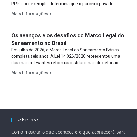
PPPs, por exemplo, determina que o parceiro privado
constitua uma SPE para implantar e gerir o
Mais Informações »
empreendimento. Ou seja, a suposta “fraude à licitação” é
um requisito legal da operação. Na Lei de Concessões, a
figura é facultativa e sujeita a uma escolha racional de
Os avanços e os desafios do Marco Legal do
projeto a projeto.
Saneamento no Brasil
Em julho de 2026, o Marco Legal do Saneamento Básico
completa seis anos. A Lei 14.026/2020 representou uma
das mais relevantes reformas institucionais do setor ao
estabelecer metas claras para a universalização dos
Mais Informações »
serviços, ampliar a participação da iniciativa privada,
fortalecer o papel regulador da Agência Nacional de Águas
e Saneamento Básico (ANA) e criar mecanismos voltados
à segurança jurídica dos contratos.
Sobre Nós
Como mostrar o que acontece e o que acontecerá para