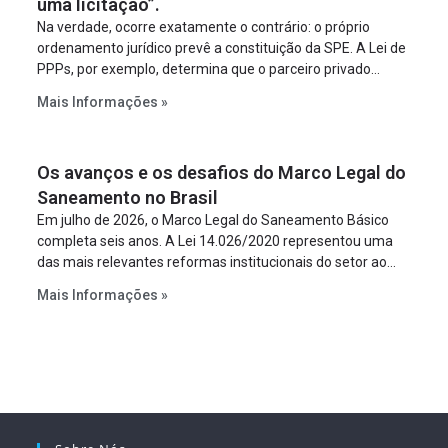
uma licitação”.
Na verdade, ocorre exatamente o contrário: o próprio
ordenamento jurídico prevê a constituição da SPE. A Lei de
PPPs, por exemplo, determina que o parceiro privado
constitua uma SPE para implantar e gerir o
Mais Informações »
empreendimento. Ou seja, a suposta “fraude à licitação” é
um requisito legal da operação. Na Lei de Concessões, a
figura é facultativa e sujeita a uma escolha racional de
Os avanços e os desafios do Marco Legal do
projeto a projeto.
Saneamento no Brasil
Em julho de 2026, o Marco Legal do Saneamento Básico
completa seis anos. A Lei 14.026/2020 representou uma
das mais relevantes reformas institucionais do setor ao
estabelecer metas claras para a universalização dos
Mais Informações »
serviços, ampliar a participação da iniciativa privada,
fortalecer o papel regulador da Agência Nacional de Águas
e Saneamento Básico (ANA) e criar mecanismos voltados
à segurança jurídica dos contratos.