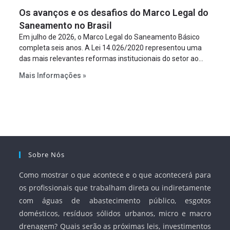
figura é facultativa e sujeita a uma escolha racional de
Os avanços e os desafios do Marco Legal do
projeto a projeto.
Saneamento no Brasil
Em julho de 2026, o Marco Legal do Saneamento Básico
completa seis anos. A Lei 14.026/2020 representou uma
das mais relevantes reformas institucionais do setor ao
estabelecer metas claras para a universalização dos
Mais Informações »
serviços, ampliar a participação da iniciativa privada,
fortalecer o papel regulador da Agência Nacional de Águas
e Saneamento Básico (ANA) e criar mecanismos voltados
à segurança jurídica dos contratos.
Sobre Nós
Como mostrar o que acontece e o que acontecerá para
os profissionais que trabalham direta ou indiretamente
com águas de abastecimento público, esgotos
domésticos, resíduos sólidos urbanos, micro e macro
drenagem? Quais serão as próximas leis, investimentos