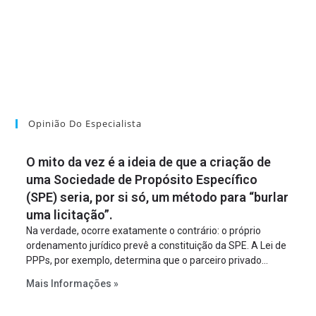
Opinião Do Especialista
O mito da vez é a ideia de que a criação de
uma Sociedade de Propósito Específico
(SPE) seria, por si só, um método para “burlar
uma licitação”.
Na verdade, ocorre exatamente o contrário: o próprio
ordenamento jurídico prevê a constituição da SPE. A Lei de
PPPs, por exemplo, determina que o parceiro privado
constitua uma SPE para implantar e gerir o
Mais Informações »
empreendimento. Ou seja, a suposta “fraude à licitação” é
um requisito legal da operação. Na Lei de Concessões, a