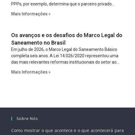
PPPs, por exemplo, determina que o parceiro privado
constitua uma SPE para implantar e gerir o
Mais Informações »
empreendimento. Ou seja, a suposta “fraude à licitação” é
um requisito legal da operação. Na Lei de Concessões, a
figura é facultativa e sujeita a uma escolha racional de
Os avanços e os desafios do Marco Legal do
projeto a projeto.
Saneamento no Brasil
Em julho de 2026, o Marco Legal do Saneamento Básico
completa seis anos. A Lei 14.026/2020 representou uma
das mais relevantes reformas institucionais do setor ao
estabelecer metas claras para a universalização dos
Mais Informações »
serviços, ampliar a participação da iniciativa privada,
fortalecer o papel regulador da Agência Nacional de Águas
e Saneamento Básico (ANA) e criar mecanismos voltados
à segurança jurídica dos contratos.
Sobre Nós
Como mostrar o que acontece e o que acontecerá para