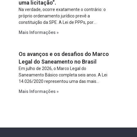
uma licitação”.
Na verdade, ocorre exatamente o contrário: o
próprio ordenamento jurídico prevê a
constituição da SPE. A Lei de PPPs, por
exemplo, determina que o parceiro privado
Mais Informações »
constitua uma SPE para implantar e gerir o
empreendimento. Ou seja, a suposta “fraude à
licitação” é um requisito legal da operação. Na
Os avanços e os desafios do Marco
Lei de Concessões, a figura é facultativa e
sujeita a uma escolha racional de projeto a
Legal do Saneamento no Brasil
projeto.
Em julho de 2026, o Marco Legal do
Saneamento Básico completa seis anos. A Lei
14.026/2020 representou uma das mais
relevantes reformas institucionais do setor ao
Mais Informações »
estabelecer metas claras para a
universalização dos serviços, ampliar a
participação da iniciativa privada, fortalecer o
papel regulador da Agência Nacional de Águas
e Saneamento Básico (ANA) e criar
mecanismos voltados à segurança jurídica dos
contratos.