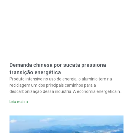
Demanda chinesa por sucata pressiona
transição energética
Produto intensivo no uso de energia, o alumínio tem na
reciclagem um dos principais caminhos para a
descarbonização dessa indústria. A economia energética na
fabricação chega a 95% com o reaproveitamento do
Leia mais »
material. A produção de um alumínio mais limpo, no entanto,
tem esbarrado em dificuldade de acesso ao seu principal
insumo, a sucata, devido, sobretudo, ao interesse chinês
pela matéria-prima.