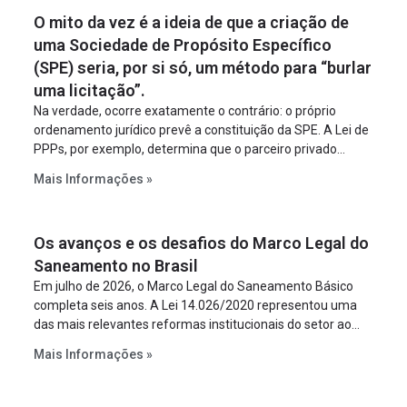
O mito da vez é a ideia de que a criação de
uma Sociedade de Propósito Específico
(SPE) seria, por si só, um método para “burlar
uma licitação”.
Na verdade, ocorre exatamente o contrário: o próprio
ordenamento jurídico prevê a constituição da SPE. A Lei de
PPPs, por exemplo, determina que o parceiro privado
constitua uma SPE para implantar e gerir o
Mais Informações »
empreendimento. Ou seja, a suposta “fraude à licitação” é
um requisito legal da operação. Na Lei de Concessões, a
figura é facultativa e sujeita a uma escolha racional de
Os avanços e os desafios do Marco Legal do
projeto a projeto.
Saneamento no Brasil
Em julho de 2026, o Marco Legal do Saneamento Básico
completa seis anos. A Lei 14.026/2020 representou uma
das mais relevantes reformas institucionais do setor ao
estabelecer metas claras para a universalização dos
Mais Informações »
serviços, ampliar a participação da iniciativa privada,
fortalecer o papel regulador da Agência Nacional de Águas
e Saneamento Básico (ANA) e criar mecanismos voltados