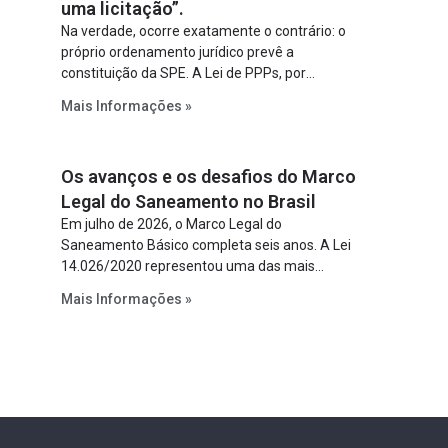
uma licitação”.
Na verdade, ocorre exatamente o contrário: o
próprio ordenamento jurídico prevê a
constituição da SPE. A Lei de PPPs, por
exemplo, determina que o parceiro privado
Mais Informações »
constitua uma SPE para implantar e gerir o
empreendimento. Ou seja, a suposta “fraude à
licitação” é um requisito legal da operação. Na
Os avanços e os desafios do Marco
Lei de Concessões, a figura é facultativa e
sujeita a uma escolha racional de projeto a
Legal do Saneamento no Brasil
projeto.
Em julho de 2026, o Marco Legal do
Saneamento Básico completa seis anos. A Lei
14.026/2020 representou uma das mais
relevantes reformas institucionais do setor ao
Mais Informações »
estabelecer metas claras para a
universalização dos serviços, ampliar a
participação da iniciativa privada, fortalecer o
papel regulador da Agência Nacional de Águas
e Saneamento Básico (ANA) e criar
mecanismos voltados à segurança jurídica dos
contratos.