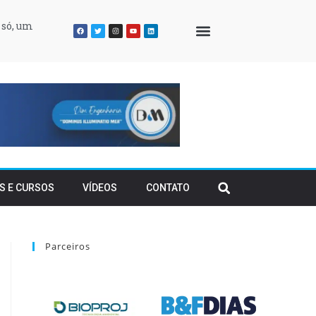
 só, um
QUEM SOMOS
S E CURSOS
VÍDEOS
CONTATO
Parceiros