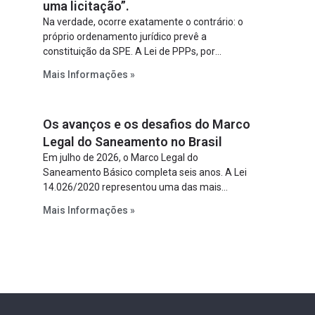
uma licitação”.
Na verdade, ocorre exatamente o contrário: o
próprio ordenamento jurídico prevê a
constituição da SPE. A Lei de PPPs, por
exemplo, determina que o parceiro privado
Mais Informações »
constitua uma SPE para implantar e gerir o
empreendimento. Ou seja, a suposta “fraude à
licitação” é um requisito legal da operação. Na
Os avanços e os desafios do Marco
Lei de Concessões, a figura é facultativa e
sujeita a uma escolha racional de projeto a
Legal do Saneamento no Brasil
projeto.
Em julho de 2026, o Marco Legal do
Saneamento Básico completa seis anos. A Lei
14.026/2020 representou uma das mais
relevantes reformas institucionais do setor ao
Mais Informações »
estabelecer metas claras para a
universalização dos serviços, ampliar a
participação da iniciativa privada, fortalecer o
papel regulador da Agência Nacional de Águas
e Saneamento Básico (ANA) e criar
mecanismos voltados à segurança jurídica dos
contratos.