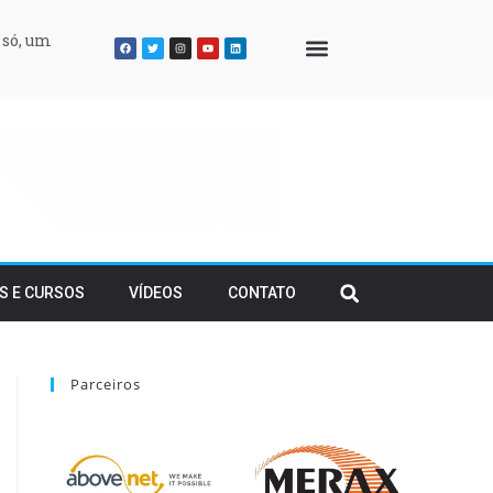
 só, um
QUEM SOMOS
S E CURSOS
VÍDEOS
CONTATO
Parceiros