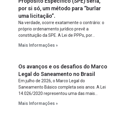
Propósito Específico (SPE) seria,
por si só, um método para “burlar
uma licitação”.
Na verdade, ocorre exatamente o contrário: o
próprio ordenamento jurídico prevê a
constituição da SPE. A Lei de PPPs, por
exemplo, determina que o parceiro privado
Mais Informações »
constitua uma SPE para implantar e gerir o
empreendimento. Ou seja, a suposta “fraude à
licitação” é um requisito legal da operação. Na
Os avanços e os desafios do Marco
Lei de Concessões, a figura é facultativa e
sujeita a uma escolha racional de projeto a
Legal do Saneamento no Brasil
projeto.
Em julho de 2026, o Marco Legal do
Saneamento Básico completa seis anos. A Lei
14.026/2020 representou uma das mais
relevantes reformas institucionais do setor ao
Mais Informações »
estabelecer metas claras para a
universalização dos serviços, ampliar a
participação da iniciativa privada, fortalecer o
papel regulador da Agência Nacional de Águas
e Saneamento Básico (ANA) e criar