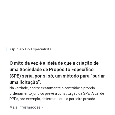
Opinião Do Especialista
O mito da vez é a ideia de que a criação de
uma Sociedade de Propósito Específico
(SPE) seria, por si só, um método para “burlar
uma licitação”.
Na verdade, ocorre exatamente o contrário: o próprio
ordenamento jurídico prevê a constituição da SPE. A Lei de
PPPs, por exemplo, determina que o parceiro privado
constitua uma SPE para implantar e gerir o
Mais Informações »
empreendimento. Ou seja, a suposta “fraude à licitação” é