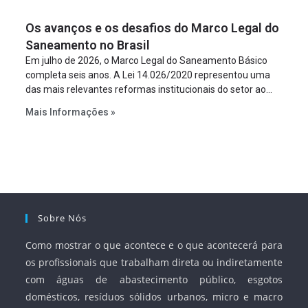
um requisito legal da operação. Na Lei de Concessões, a
figura é facultativa e sujeita a uma escolha racional de
Os avanços e os desafios do Marco Legal do
projeto a projeto.
Saneamento no Brasil
Em julho de 2026, o Marco Legal do Saneamento Básico
completa seis anos. A Lei 14.026/2020 representou uma
das mais relevantes reformas institucionais do setor ao
estabelecer metas claras para a universalização dos
Mais Informações »
serviços, ampliar a participação da iniciativa privada,
fortalecer o papel regulador da Agência Nacional de Águas
e Saneamento Básico (ANA) e criar mecanismos voltados
à segurança jurídica dos contratos.
Sobre Nós
Como mostrar o que acontece e o que acontecerá para
os profissionais que trabalham direta ou indiretamente
com águas de abastecimento público, esgotos
domésticos, resíduos sólidos urbanos, micro e macro