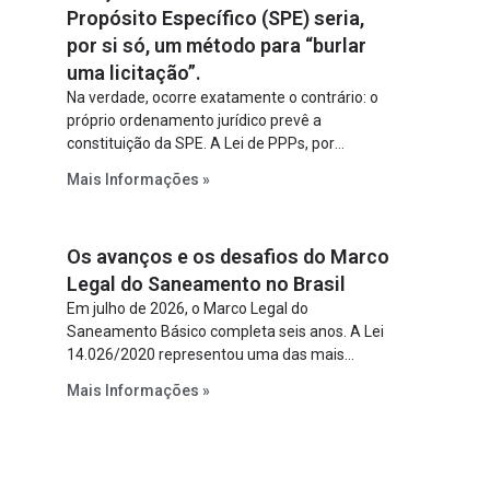
Propósito Específico (SPE) seria,
por si só, um método para “burlar
uma licitação”.
Na verdade, ocorre exatamente o contrário: o
próprio ordenamento jurídico prevê a
constituição da SPE. A Lei de PPPs, por
exemplo, determina que o parceiro privado
Mais Informações »
constitua uma SPE para implantar e gerir o
empreendimento. Ou seja, a suposta “fraude à
licitação” é um requisito legal da operação. Na
Os avanços e os desafios do Marco
Lei de Concessões, a figura é facultativa e
sujeita a uma escolha racional de projeto a
Legal do Saneamento no Brasil
projeto.
Em julho de 2026, o Marco Legal do
Saneamento Básico completa seis anos. A Lei
14.026/2020 representou uma das mais
relevantes reformas institucionais do setor ao
Mais Informações »
estabelecer metas claras para a
universalização dos serviços, ampliar a
participação da iniciativa privada, fortalecer o
papel regulador da Agência Nacional de Águas