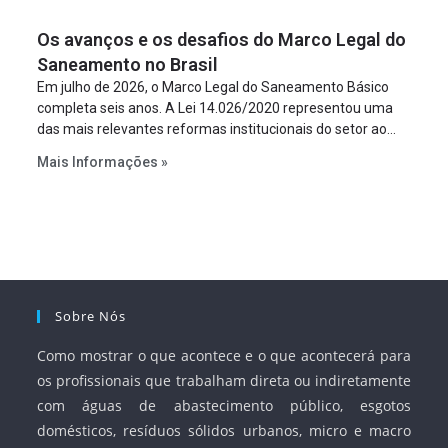
figura é facultativa e sujeita a uma escolha racional de
Os avanços e os desafios do Marco Legal do
projeto a projeto.
Saneamento no Brasil
Em julho de 2026, o Marco Legal do Saneamento Básico
completa seis anos. A Lei 14.026/2020 representou uma
das mais relevantes reformas institucionais do setor ao
estabelecer metas claras para a universalização dos
Mais Informações »
serviços, ampliar a participação da iniciativa privada,
fortalecer o papel regulador da Agência Nacional de Águas
e Saneamento Básico (ANA) e criar mecanismos voltados
à segurança jurídica dos contratos.
Sobre Nós
Como mostrar o que acontece e o que acontecerá para
os profissionais que trabalham direta ou indiretamente
com águas de abastecimento público, esgotos
domésticos, resíduos sólidos urbanos, micro e macro