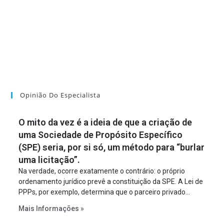
Opinião Do Especialista
O mito da vez é a ideia de que a criação de
uma Sociedade de Propósito Específico
(SPE) seria, por si só, um método para “burlar
uma licitação”.
Na verdade, ocorre exatamente o contrário: o próprio
ordenamento jurídico prevê a constituição da SPE. A Lei de
PPPs, por exemplo, determina que o parceiro privado
constitua uma SPE para implantar e gerir o
Mais Informações »
empreendimento. Ou seja, a suposta “fraude à licitação” é
um requisito legal da operação. Na Lei de Concessões, a