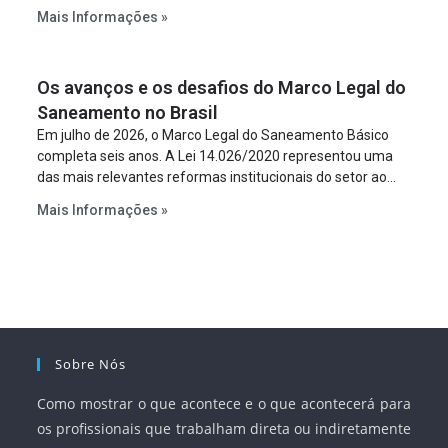
constitua uma SPE para implantar e gerir o
Mais Informações »
empreendimento. Ou seja, a suposta “fraude à licitação” é
um requisito legal da operação. Na Lei de Concessões, a
figura é facultativa e sujeita a uma escolha racional de
Os avanços e os desafios do Marco Legal do
projeto a projeto.
Saneamento no Brasil
Em julho de 2026, o Marco Legal do Saneamento Básico
completa seis anos. A Lei 14.026/2020 representou uma
das mais relevantes reformas institucionais do setor ao
estabelecer metas claras para a universalização dos
Mais Informações »
serviços, ampliar a participação da iniciativa privada,
fortalecer o papel regulador da Agência Nacional de Águas
e Saneamento Básico (ANA) e criar mecanismos voltados
à segurança jurídica dos contratos.
Sobre Nós
Como mostrar o que acontece e o que acontecerá para
os profissionais que trabalham direta ou indiretamente