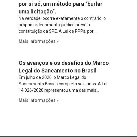
por si só, um método para “burlar
uma licitação”.
Na verdade, ocorre exatamente o contrário: o
próprio ordenamento jurídico prevê a
constituição da SPE. A Lei de PPPs, por
exemplo, determina que o parceiro privado
Mais Informações »
constitua uma SPE para implantar e gerir o
empreendimento. Ou seja, a suposta “fraude à
licitação” é um requisito legal da operação. Na
Os avanços e os desafios do Marco
Lei de Concessões, a figura é facultativa e
sujeita a uma escolha racional de projeto a
Legal do Saneamento no Brasil
projeto.
Em julho de 2026, o Marco Legal do
Saneamento Básico completa seis anos. A Lei
14.026/2020 representou uma das mais
relevantes reformas institucionais do setor ao
Mais Informações »
estabelecer metas claras para a
universalização dos serviços, ampliar a
participação da iniciativa privada, fortalecer o
papel regulador da Agência Nacional de Águas
e Saneamento Básico (ANA) e criar
mecanismos voltados à segurança jurídica dos