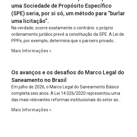
uma Sociedade de Propósito Específico
(SPE) seria, por si só, um método para “burlar
uma licitação”.
Na verdade, ocorre exatamente o contrário: o próprio
ordenamento jurídico prevê a constituição da SPE. A Lei de
PPPs, por exemplo, determina que o parceiro privado
constitua uma SPE para implantar e gerir o
Mais Informações »
empreendimento. Ou seja, a suposta “fraude à licitação” é
um requisito legal da operação. Na Lei de Concessões, a
figura é facultativa e sujeita a uma escolha racional de
Os avanços e os desafios do Marco Legal do
projeto a projeto.
Saneamento no Brasil
Em julho de 2026, o Marco Legal do Saneamento Básico
completa seis anos. A Lei 14.026/2020 representou uma
das mais relevantes reformas institucionais do setor ao
estabelecer metas claras para a universalização dos
Mais Informações »
serviços, ampliar a participação da iniciativa privada,
fortalecer o papel regulador da Agência Nacional de Águas
e Saneamento Básico (ANA) e criar mecanismos voltados
à segurança jurídica dos contratos.