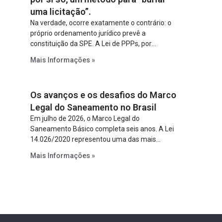
uma licitação”.
Na verdade, ocorre exatamente o contrário: o
próprio ordenamento jurídico prevê a
constituição da SPE. A Lei de PPPs, por
exemplo, determina que o parceiro privado
Mais Informações »
constitua uma SPE para implantar e gerir o
empreendimento. Ou seja, a suposta “fraude à
licitação” é um requisito legal da operação. Na
Os avanços e os desafios do Marco
Lei de Concessões, a figura é facultativa e
sujeita a uma escolha racional de projeto a
Legal do Saneamento no Brasil
projeto.
Em julho de 2026, o Marco Legal do
Saneamento Básico completa seis anos. A Lei
14.026/2020 representou uma das mais
relevantes reformas institucionais do setor ao
Mais Informações »
estabelecer metas claras para a
universalização dos serviços, ampliar a
participação da iniciativa privada, fortalecer o
papel regulador da Agência Nacional de Águas
e Saneamento Básico (ANA) e criar
mecanismos voltados à segurança jurídica dos