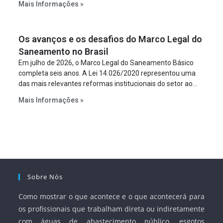
Mais Informações »
empreendimento. Ou seja, a suposta “fraude à licitação” é
um requisito legal da operação. Na Lei de Concessões, a
figura é facultativa e sujeita a uma escolha racional de
Os avanços e os desafios do Marco Legal do
projeto a projeto.
Saneamento no Brasil
Em julho de 2026, o Marco Legal do Saneamento Básico
completa seis anos. A Lei 14.026/2020 representou uma
das mais relevantes reformas institucionais do setor ao
estabelecer metas claras para a universalização dos
Mais Informações »
serviços, ampliar a participação da iniciativa privada,
fortalecer o papel regulador da Agência Nacional de Águas
e Saneamento Básico (ANA) e criar mecanismos voltados
à segurança jurídica dos contratos.
Sobre Nós
Como mostrar o que acontece e o que acontecerá para
os profissionais que trabalham direta ou indiretamente
com águas de abastecimento público, esgotos