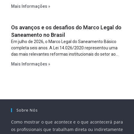
constitua uma SPE para implantar e gerir o
Mais Informações »
empreendimento. Ou seja, a suposta “fraude à licitação” é
um requisito legal da operação. Na Lei de Concessões, a
figura é facultativa e sujeita a uma escolha racional de
Os avanços e os desafios do Marco Legal do
projeto a projeto.
Saneamento no Brasil
Em julho de 2026, o Marco Legal do Saneamento Básico
completa seis anos. A Lei 14.026/2020 representou uma
das mais relevantes reformas institucionais do setor ao
estabelecer metas claras para a universalização dos
Mais Informações »
serviços, ampliar a participação da iniciativa privada,
fortalecer o papel regulador da Agência Nacional de Águas
e Saneamento Básico (ANA) e criar mecanismos voltados
à segurança jurídica dos contratos.
Sobre Nós
Como mostrar o que acontece e o que acontecerá para
os profissionais que trabalham direta ou indiretamente