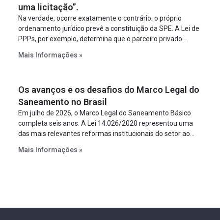
uma licitação”.
Na verdade, ocorre exatamente o contrário: o próprio
ordenamento jurídico prevê a constituição da SPE. A Lei de
PPPs, por exemplo, determina que o parceiro privado
constitua uma SPE para implantar e gerir o
Mais Informações »
empreendimento. Ou seja, a suposta “fraude à licitação” é
um requisito legal da operação. Na Lei de Concessões, a
figura é facultativa e sujeita a uma escolha racional de
Os avanços e os desafios do Marco Legal do
projeto a projeto.
Saneamento no Brasil
Em julho de 2026, o Marco Legal do Saneamento Básico
completa seis anos. A Lei 14.026/2020 representou uma
das mais relevantes reformas institucionais do setor ao
estabelecer metas claras para a universalização dos
Mais Informações »
serviços, ampliar a participação da iniciativa privada,
fortalecer o papel regulador da Agência Nacional de Águas
e Saneamento Básico (ANA) e criar mecanismos voltados
à segurança jurídica dos contratos.